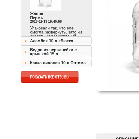
Жанна
Пермь
2023-11-13 19:40:58
Упаковали так, что еле
смогла развернуть, зато ни
сколов, ни повреждений.
Сразу видно,
Аламбик 10 л «Люкс»
ответственный продавец и
доставка быстрая.
Ведро из нержавейки с
крышкой 15 л
перейти к товару >>
Кадка липовая 10 л Оптима
ПОКАЗАТЬ ВСЕ ОТЗЫВЫ