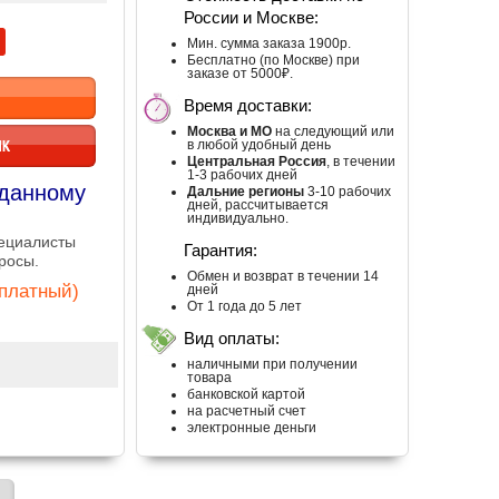
России и Москве:
Мин. сумма заказа 1900р.
Бесплатно (по Москве) при
заказе от 5000₽.
Время доставки:
Москва и МО
на следующий или
ИК
в любой удобный день
Центральная Россия
, в течении
1-3 рабочих дней
 данному
Дальние регионы
3-10 рабочих
дней, рассчитывается
индивидуально.
пециалисты
Гарантия:
росы.
Обмен и возврат в течении 14
сплатный)
дней
От 1 года до 5 лет
Вид оплаты:
наличными при получении
товара
банковской картой
на расчетный счет
электронные деньги