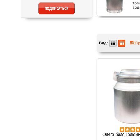
тра
вод
Вид:
Ср
Фляга-бидон алюми