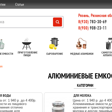
нтии
Статьи
Рязань, Рязанская об
8(930)
783-30-69
8(900)
908-23-11
ПРИГОТОВЛЕНИЕ
САМОГО
ЫЕ ЕМКОСТИ
СЫРОВАРЕНИЕ
МЕДНЫЕ АЛАМБИКИ
ПИЩИ
АППАР
ия
АЛЮМИНИЕВЫЕ ЕМКО
КАТЕГОРИИ
Я ВОДЫ
ДЛЯ МОЛОКА
а от: 1 940 р. до 4 400p.
Цена от: 1 940 р. до 4 4
ости из пищевого
Алюминиевые емкости д
миния отлично
хранения и транспортиро
ходящие для
молока и других пищевы