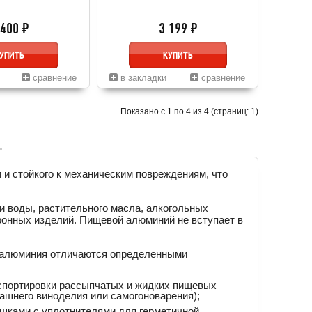
 400 ₽
3 199 ₽
УПИТЬ
КУПИТЬ
сравнение
в закладки
сравнение
Показано с 1 по 4 из 4 (страниц: 1)
и стойкого к механическим повреждениям, что
и воды, растительного масла, алкогольных
каронных изделий. Пищевой алюминий не вступает в
о алюминия отличаются определенными
нспортировки рассыпчатых и жидких пищевых
машнего виноделия или самогоноварения);
шками с уплотнителями для герметичной