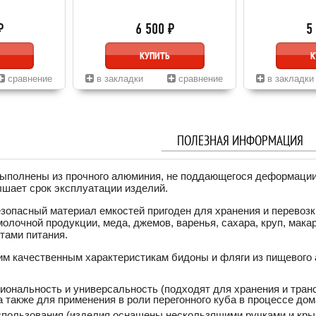
₽
6 500 ₽
5
КУПИТЬ
К
сравнение
в закладки
сравнение
в закладки
ПОЛЕЗНАЯ ИНФОРМАЦИЯ
ыполнены из прочного алюминия, не поддающегося деформации 
шает срок эксплуатации изделий.
зопасный материал емкостей пригоден для хранения и перевозк
 молочной продукции, меда, джемов, варенья, сахара, круп, ма
тами питания.
им качественным характеристикам бидоны и фляги из пищевог
иональность и универсальность (подходят для хранения и тра
а также для применения в роли перегонного куба в процессе до
спользования (изделия оснащены нескользящими ручками и кры