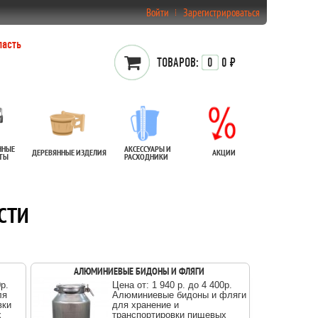
Войти
Зарегистрироваться
ласть
ТОВАРОВ:
0
0 ₽
ННЫЕ
АКСЕССУАРЫ И
ДЕРЕВЯННЫЕ ИЗДЕЛИЯ
АКЦИИ
АТЫ
РАСХОДНИКИ
СТИ
АЛЮМИНИЕВЫЕ БИДОНЫ И ФЛЯГИ
00p.
Цена от: 1 940 р. до 4 400p.
ля
Алюминиевые бидоны и фляги
вки
для хранение и
х
транспортировки пищевых