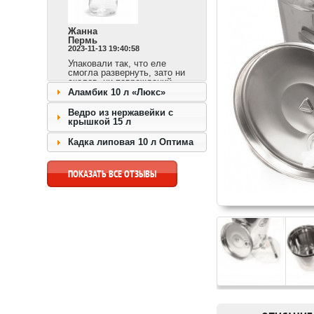
Жанна
Пермь
2023-11-13 19:40:58
Упаковали так, что еле
смогла развернуть, зато ни
сколов, ни повреждений.
Сразу видно,
Аламбик 10 л «Люкс»
ответственный продавец и
доставка быстрая.
Ведро из нержавейки с
крышкой 15 л
перейти к товару >>
Кадка липовая 10 л Оптима
ПОКАЗАТЬ ВСЕ ОТЗЫВЫ