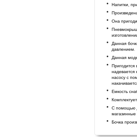
Напитки, пр
Произведена
Она пригоди
Пневмокрышк
изготовлени
Данная бочк
давлением.
Данная моде
Пригодится 
надевается 
насосу с по
накачиваетс
Емкость сна
Комплектует
С помощью д
магазинные 
Бочка произ