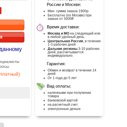
России и Москве:
Мин. сумма заказа 1900р.
Бесплатно (по Москве) при
заказе от 5000₽.
Время доставки:
Москва и МО
на следующий или
ИК
в любой удобный день
Центральная Россия
, в течении
1-3 рабочих дней
 данному
Дальние регионы
3-10 рабочих
дней, рассчитывается
индивидуально.
пециалисты
Гарантия:
росы.
Обмен и возврат в течении 14
сплатный)
дней
От 1 года до 5 лет
Вид оплаты:
наличными при получении
товара
банковской картой
на расчетный счет
электронные деньги