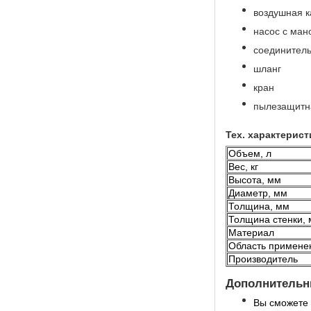
воздушная 
насос с ма
соединител
шланг
кран
пылезащитн
Тех. характерист
Объем, л
Вес, кг
Высота, мм
Диаметр, мм
Толщина, мм
Толщина стенки,
Материал
Область примене
Производитель
Дополнительны
Вы сможете 