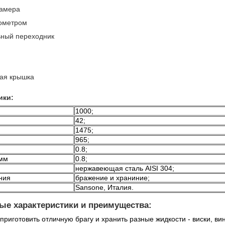
камера
нометром
ьный переходник
ая крышка
ики:
1000;
42;
1475;
965;
0.8;
 мм
0.8;
нержавеющая сталь AISI 304;
ния
бражение и храниние;
Sansone, Италия.
е характеристики и преимущества:
приготовить отличную брагу и хранить разные жидкости - виски, ви